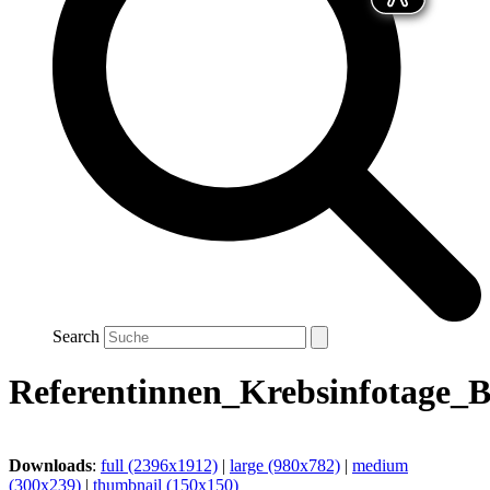
Search
Referentinnen_Krebsinfotage_
Downloads
:
full (2396x1912)
|
large (980x782)
|
medium
(300x239)
|
thumbnail (150x150)