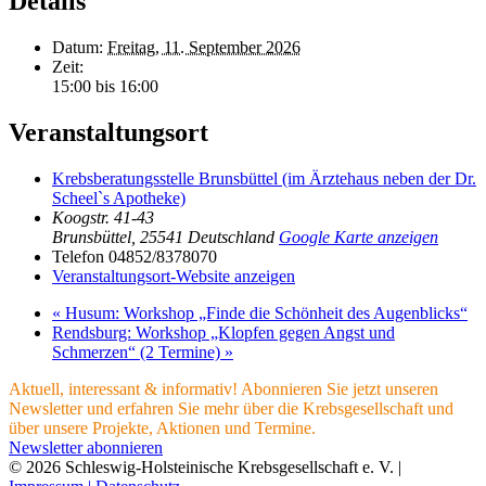
Details
Datum:
Freitag, 11. September 2026
Zeit:
15:00 bis 16:00
Veranstaltungsort
Krebsberatungsstelle Brunsbüttel (im Ärztehaus neben der Dr.
Scheel`s Apotheke)
Koogstr. 41-43
Brunsbüttel
,
25541
Deutschland
Google Karte anzeigen
Telefon
04852/8378070
Veranstaltungsort-Website anzeigen
«
Husum: Workshop „Finde die Schönheit des Augenblicks“
Rendsburg: Workshop „Klopfen gegen Angst und
Schmerzen“ (2 Termine)
»
Aktuell, interessant & informativ! Abonnieren Sie jetzt unseren
Newsletter und erfahren Sie mehr über die Krebsgesellschaft und
über unsere Projekte, Aktionen und Termine.
Newsletter abonnieren
© 2026 Schleswig-Holsteinische Krebsgesellschaft e. V. |