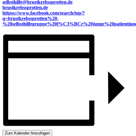
selbsthilfe@brustkrebssprotten.de
brustkrebssprotten.de
httpss://www.facebook.com/search/top/?
q=brustkrebssprotten%20-
%20selbsthilfegruppe%20f%C3%BCr%20junge%20patientinn
Zum Kalender hinzufügen