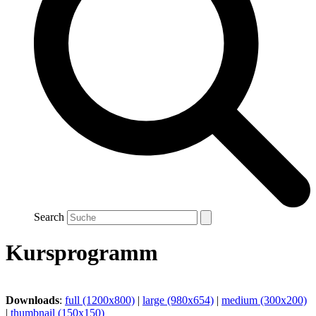
Search
Kursprogramm
Downloads
:
full (1200x800)
|
large (980x654)
|
medium (300x200)
|
thumbnail (150x150)