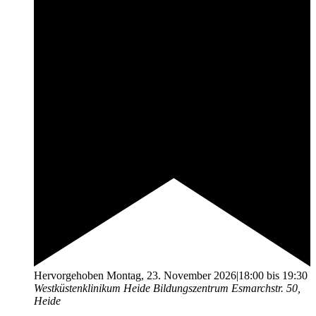
Hervorgehoben
Montag, 23. November 2026|18:00
bis
19:30
Westküstenklinikum Heide Bildungszentrum
Esmarchstr. 50,
Heide