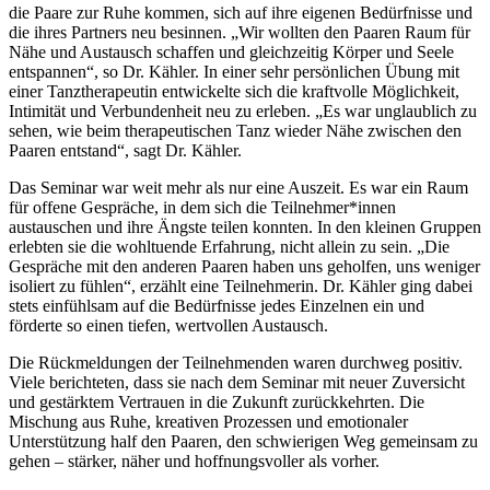
die Paare zur Ruhe kommen, sich auf ihre eigenen Bedürfnisse und
die ihres Partners neu besinnen. „Wir wollten den Paaren Raum für
Nähe und Austausch schaffen und gleichzeitig Körper und Seele
entspannen“, so Dr. Kähler. In einer sehr persönlichen Übung mit
einer Tanztherapeutin entwickelte sich die kraftvolle Möglichkeit,
Intimität und Verbundenheit neu zu erleben. „Es war unglaublich zu
sehen, wie beim therapeutischen Tanz wieder Nähe zwischen den
Paaren entstand“, sagt Dr. Kähler.
Das Seminar war weit mehr als nur eine Auszeit. Es war ein Raum
für offene Gespräche, in dem sich die Teilnehmer*innen
austauschen und ihre Ängste teilen konnten. In den kleinen Gruppen
erlebten sie die wohltuende Erfahrung, nicht allein zu sein. „Die
Gespräche mit den anderen Paaren haben uns geholfen, uns weniger
isoliert zu fühlen“, erzählt eine Teilnehmerin. Dr. Kähler ging dabei
stets einfühlsam auf die Bedürfnisse jedes Einzelnen ein und
förderte so einen tiefen, wertvollen Austausch.
Die Rückmeldungen der Teilnehmenden waren durchweg positiv.
Viele berichteten, dass sie nach dem Seminar mit neuer Zuversicht
und gestärktem Vertrauen in die Zukunft zurückkehrten. Die
Mischung aus Ruhe, kreativen Prozessen und emotionaler
Unterstützung half den Paaren, den schwierigen Weg gemeinsam zu
gehen – stärker, näher und hoffnungsvoller als vorher.