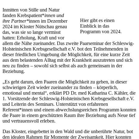
Inmitten von Stille und Natur
fanden Krebspatient*
innen und
Hier gibt es einen
ihre Partner*
innen im Dezember
Einblick in das
2024 im Kloster Nütschau genau
Programm von 2024.
das, was sie so lange vermisst
hatten: Erholung, Kraft und vor
allem die Nähe zueinander. Das zweite Paarseminar der Schleswig-
Holsteinischen Krebsgesellschaft e.V. bot den Teilnehmenden in
dieser friedlichen Umgebung die Möglichkeit, für eine kurze Zeit
aus dem belastenden Alltag mit der Krankheit auszutreten und sich
neu zu finden – sowohl sich selbst als auch gemeinsam in der
Beziehung.
„Es geht darum, den Paaren die Möglichkeit zu geben, in dieser
schwierigen Zeit wieder zueinander zu finden – körperlich,
emotional und mental“, erklärt PD Dr. med Katharina C. Kähler, die
1. Vorsitzende der Schleswig-Holsteinischen Krebsgesellschaft e.V.
und Leiterin des Seminars. Unterstützt von erfahrenen
Referent*innen und einem abwechslungsreichen Programm konnten
die Paare in einem geschützten Raum ihre Beziehung aufs Neue tief
und vertrauensvoll erleben.
Das Kloster, eingebettet in den Wald und die unberührte Natur, bot
den idealen Rahmen für Momente der Zweisamkeit. Hier konnten