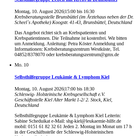
Montag, 10. August 2026|15:00
bis
16:30
Krebsberatungsstelle Brunsbüttel (im Ärztehaus neben der Dr.
Scheel`s Apotheke)
Koogstr. 41-43, Brunsbüttel, Deutschland
Das Angebot richtet sich an Krebspatienten und
Krebspatientinnen. Die Teilnahme ist kostenfrei. Wir bitten
um Anmeldung. Anleitung: Petra Köster Anmeldung und
Informationen: Krebsberatungszentrum Westküste, Tel.
04852/8378070 oder krebsberatungszentrum@gmx.de
Mo.
10
Selbsthilfegruppe Leukämie & Lymphom Kiel
Montag, 10. August 2026|17:00
bis
18:30
Schleswig- Holsteinische Krebsgesellschaft e.V.
Geschäftsstelle Kiel
Alter Markt 1-2/ 2. Stock, Kiel,
Deutschland
Selbsthilfegruppe Leukämie & Lymphom Kiel Leiterin:
Sabine Scheduikat e-Mail: shg-kiel@leukaemie-hilfe.de
mobil: 0151 61 82 32 61 Jeden 2. Montag im Monat um 17 h
in der Geschäftsstelle der Schleswig-Holsteinischen