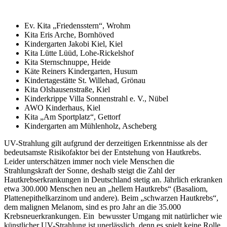
Ev. Kita „Friedensstern“, Wrohm
Kita Eris Arche, Bornhöved
Kindergarten Jakobi Kiel, Kiel
Kita Lütte Lüüd, Lohe-Rickelshof
Kita Sternschnuppe, Heide
Käte Reiners Kindergarten, Husum
Kindertagestätte St. Willehad, Grönau
Kita Olshausenstraße, Kiel
Kinderkrippe Villa Sonnenstrahl e. V., Nübel
AWO Kinderhaus, Kiel
Kita „Am Sportplatz“, Gettorf
Kindergarten am Mühlenholz, Ascheberg
UV-Strahlung gilt aufgrund der derzeitigen Erkenntnisse als der
bedeutsamste Risikofaktor bei der Entstehung von Hautkrebs.
Leider unterschätzen immer noch viele Menschen die
Strahlungskraft der Sonne, deshalb steigt die Zahl der
Hautkrebserkrankungen in Deutschland stetig an. Jährlich erkranken
etwa 300.000 Menschen neu an „hellem Hautkrebs“ (Basaliom,
Plattenepithelkarzinom und andere). Beim „schwarzen Hautkrebs“,
dem malignen Melanom, sind es pro Jahr an die 35.000
Krebsneuerkrankungen. Ein bewusster Umgang mit natürlicher wie
künstlicher UV-Strahlung ist unerlässlich, denn es spielt keine Rolle,