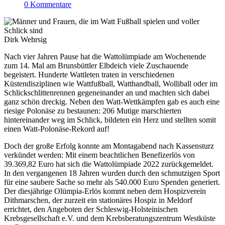
0 Kommentare
Dirk Wehrsig
Nach vier Jahren Pause hat die Wattolümpiade am Wochenende
zum 14. Mal am Brunsbüttler Elbdeich viele Zuschauende
begeistert. Hunderte Wattleten traten in verschiedenen
Küstendisziplinen wie Wattfußball, Watthandball, Wolliball oder im
Schlickschlittenrennen gegeneinander an und machten sich dabei
ganz schön dreckig. Neben den Watt-Wettkämpfen gab es auch eine
riesige Polonäse zu bestaunen: 206 Mutige marschierten
hintereinander weg im Schlick, bildeten ein Herz und stellten somit
einen Watt-Polonäse-Rekord auf!
Doch der große Erfolg konnte am Montagabend nach Kassensturz
verkündet werden: Mit einem beachtlichen Benefizerlös von
39.369,82 Euro hat sich die Wattolümpiade 2022 zurückgemeldet.
In den vergangenen 18 Jahren wurden durch den schmutzigen Sport
für eine saubere Sache so mehr als 540.000 Euro Spenden generiert.
Der diesjährige Olümpia-Erlös kommt neben dem Hospizverein
Dithmarschen, der zurzeit ein stationäres Hospiz in Meldorf
errichtet, den Angeboten der Schleswig-Holsteinischen
Krebsgesellschaft e.V. und dem Krebsberatungszentrum Westküste