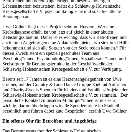
Betroffenen und deren Angehörigen in dieser schwierigen
Lebenssituation beizustehen, bietet die Schleswig-Holsteinische
Krebsgesellschaft e.V. psychoonkologische und sozialrechtliche
Beratungen an.
Uwe Göllner liegt dieses Projekt sehr am Herzen: „Wer eine
Krebsdiagnose erhält, ist von jetzt auf gleich in einer akuten
Belastungssituation. Daher ist es wichtig, dass wir Betroffenen und
auch ihren Angehörigen eine Anlaufstelle bieten, wo sie direkt Hilfe
bekommen und sich alle Sorgen von der Seele reden können.“ Für
diesen Zweck steht ein speziell geschultes Team aus
Psycholog*innen, Psychoonkolog*innen, Sozialberater*innen und
Seelsorgern für Beratungstermine in der Geschäftsstelle der
Schleswig-Holsteinischen Krebsgesellschaft e.V. zur Verfügung.
Bereits seit 17 Jahren ist es eine Herzensangelegenheit von Uwe
Göllner, mit der Country & Line Dance Gruppe Kiel mit Auftritten
und Charity-Events Spenden für Kinder- und Familien-Projekte der
Schleswig-Holsteinischen Krebsgesellschaft e.V. zu sammeln. „Der
persönliche Kontakt zu unseren Mitbürger*innen ist uns sehr
wichtig, darum überbringen wir alle Spendenbriefe im Stadtteil
persönlich und führen dabei gute Gespräche“, erzählt Uwe Göllner.
Ein offenes Ohr für Betroffene und Angehörige
Das Beratungsangebot der Schleswig-Holsteinischen