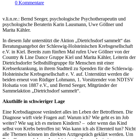
0 Kommentare
v.li.n.re.: Bernd Seeger, psychologische Psychotherapeutin und
psychologische Beraterin Karin Lausmann, Uwe Göllner und
Marita Kähler.
In diesem Jahr unterstützt die Aktion „Dietrichsdorf sammelt“ das
Beratungsangebot der Schleswig-Holsteinischen Krebsgesellschaft
e.V. in Kiel. Bereits zum fünften Mal rufen Uwe Göllner von der
Country & Line Dance Gruppe Kiel und Marita Kähler, Leiterin der
Dietrichsdorfer Selbsthilfegruppe für Menschen mit einer
Krebserkrankung, in ihrem Stadtteil zu Spenden für die Schleswig-
Holsteinische Krebsgesellschaft e. V. auf. Unterstützt werden die
beiden erneut von Rüdiger Lohmann, 1. Vorsitzender von NDTSV
Holsatia von 1887 e.V., und Bernd Seeger, Mitgründer der
Sammelaktion „Dietrichsdorf sammelt“.
Akuthilfe in schwieriger Lage
Eine Krebsdiagnose verändert alles im Leben der Betroffenen. Die
Diagnose wirft viele Fragen auf: Warum ich? Wie geht es im Job
weiter? Wie sag ich es meinen Kindern? – oder wenn das Kind
selbst von Krebs betroffen ist: Was kann ich als Elternteil tun? Nicht
alle Themen können im direkten Arztgespräch geklärt werden. Um